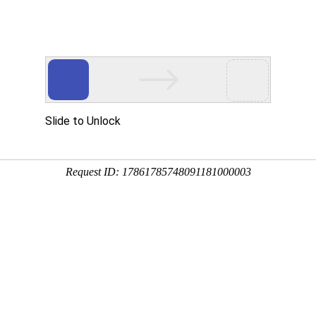
立式液下泵,多吸头排污泵,立式筒袋式凝结水泵,餐厨垃圾泵,H系列直角齿
于公司
新闻中心
产品展示
公司相册
行业应用
技