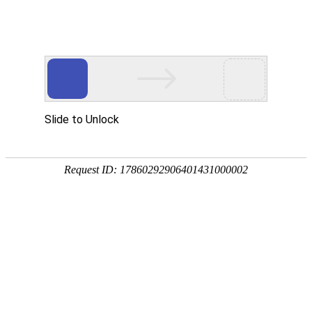
立佳机械专业生产立式长轴泵,长轴液下泵,立式液下泵,
新闻中心
行业新闻