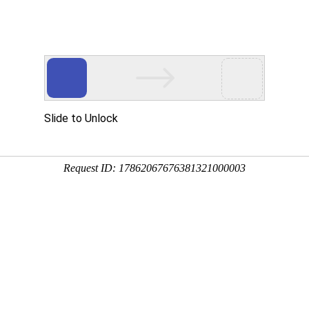
立式液下泵,多吸头排污泵,立式筒袋式凝结水泵,餐厨垃圾泵,H系列直角齿
于公司
新闻中心
产品展示
公司相册
行业应用
技