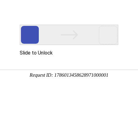
立式液下泵,多吸头排污泵,立式筒袋式凝结水泵,餐厨垃圾泵,H系列直角齿
于公司
新闻中心
产品展示
公司相册
行业应用
技